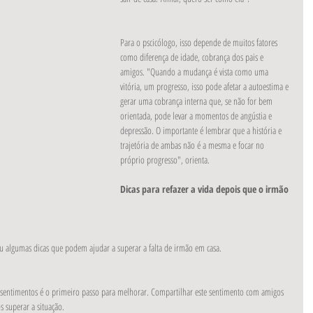
Para o pscicólogo, isso depende de muitos fatores 
como diferença de idade, cobrança dos pais e 
amigos. "Quando a mudança é vista como uma 
vitória, um progresso, isso pode afetar a autoestima e 
gerar uma cobrança interna que, se não for bem 
orientada, pode levar a momentos de angústia e 
depressão. O importante é lembrar que a história e 
trajetória de ambas não é a mesma e focar no 
próprio progresso", orienta.
Dicas para refazer a vida depois que o irmão 
u algumas dicas que podem ajudar a superar a falta de irmão em casa.
us sentimentos é o primeiro passo para melhorar. Compartilhar este sentimento com amigos 
 superar a situação.