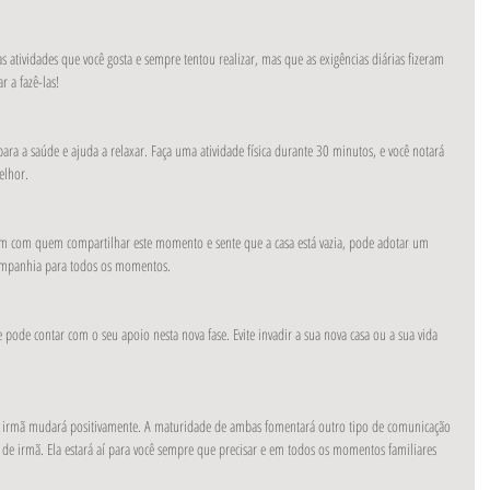
as atividades que você gosta e sempre tentou realizar, mas que as exigências diárias fizeram 
 a fazê-las!
para a saúde e ajuda a relaxar. Faça uma atividade física durante 30 minutos, e você notará 
elhor.
em com quem compartilhar este momento e sente que a casa está vazia, pode adotar um 
ompanhia para todos os momentos.
pode contar com o seu apoio nesta nova fase. Evite invadir a sua nova casa ou a sua vida 
 irmã mudará positivamente. A maturidade de ambas fomentará outro tipo de comunicação 
l de irmã. Ela estará aí para você sempre que precisar e em todos os momentos familiares 