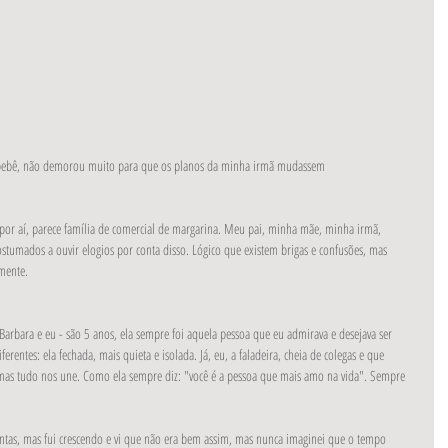
m bebê, não demorou muito para que os planos da minha irmã mudassem
por aí, parece família de comercial de margarina. Meu pai, minha mãe, minha irmã, 
stumados a ouvir elogios por conta disso. Lógico que existem brigas e confusões, mas 
mente.
Barbara e eu - são 5 anos, ela sempre foi aquela pessoa que eu admirava e desejava ser 
rentes: ela fechada, mais quieta e isolada. Já, eu, a faladeira, cheia de colegas e que 
 mas tudo nos une. Como ela sempre diz: "você é a pessoa que mais amo na vida". Sempre 
ntas, mas fui crescendo e vi que não era bem assim, mas nunca imaginei que o tempo 