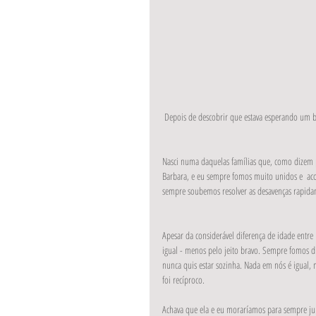
 Depois de descobrir que estava esperando u
Nasci numa daquelas famílias que, como dizem 
Barbara, e eu sempre fomos muito unidos e  aco
sempre soubemos resolver as desavenças rapida
Apesar da considerável diferença de idade entre 
igual - menos pelo jeito bravo. Sempre fomos dife
nunca quis estar sozinha. Nada em nós é igual,
foi recíproco.
Achava que ela e eu moraríamos para sempre ju