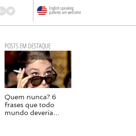
English speaking
patients are welcome
POSTS EM DESTAQUE
Quem nunca? 6
8 maneiras de
frases que todo
turbinar o sexo em
mundo deveria
uma relação longa
evitar em uma DR