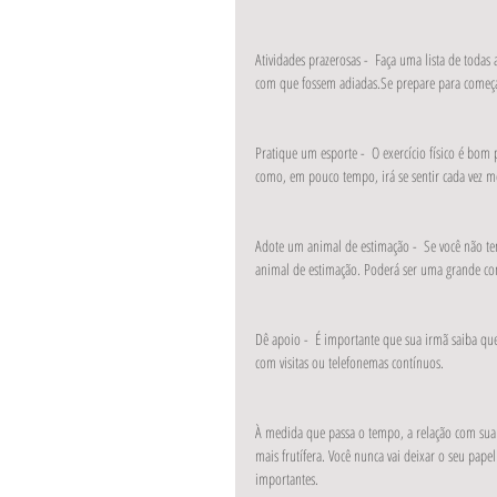
Atividades prazerosas -  Faça uma lista de todas 
com que fossem adiadas.Se prepare para começar
Pratique um esporte -  O exercício físico é bom 
como, em pouco tempo, irá se sentir cada vez m
Adote um animal de estimação -  Se você não t
animal de estimação. Poderá ser uma grande c
Dê apoio -  É importante que sua irmã saiba que 
com visitas ou telefonemas contínuos. 
À medida que passa o tempo, a relação com sua
mais frutífera. Você nunca vai deixar o seu pape
importantes.​​