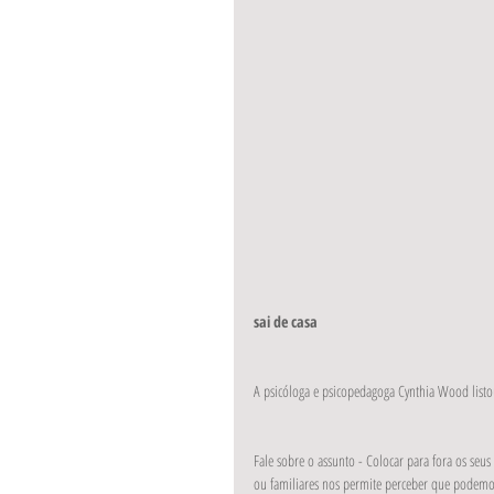
sai de casa
A psicóloga e psicopedagoga Cynthia Wood listo
Fale sobre o assunto - Colocar para fora os se
ou familiares nos permite perceber que podemos