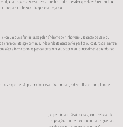
uei alguma roupa sua. Apesar disso, o melhor conforto é saber que ela está realizando um 
um ninho para minha sobrinha que está chegando.
o, é comum que a família passe pela "síndrome do ninho vazio", sensação de vazio ou 
ia e falta de interação contínua, independentemente se for pacífica ou conturbada, acarreta 
 que afeta a forma como as pessoas percebem seu próprio eu, principalmente quando não 
zer coisas que lhe dão prazer e bem-estar. "As lembranças devem ficar em um plano de 
Já que minha irmã saiu de casa, como se livrar da 
comparação: "Também vou me mudar, engravidar, 
sair de casa? Afinal, quero ser como ela"?