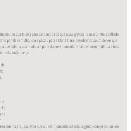
amou no quarto dela para dar a notícia de que estava grávida. "Seu sobrinho e afilhado 
sinto por ela se multiplicou e passou para a Maria Clara (descobrimos pouco depois que 
ia que tudo na vida mudaria a partir daquele momento. E não demorou muito para todo 
o, sofá, fogão, berço...
 de 
do. 
a, 
rar 
já é 
o no 
m 
e não tem mais roupas. Acho que vou sentir saudades até dela brigando comigo porque usei 