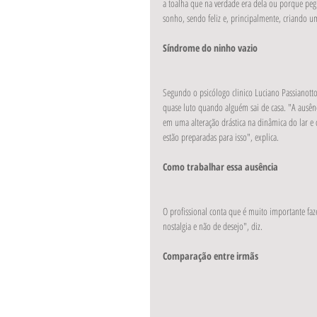
a toalha que na verdade era dela ou porque peg
sonho, sendo feliz e, principalmente, criando 
Síndrome do ninho vazio
Segundo o psicólogo clinico Luciano Passianott
quase luto quando alguém sai de casa. "A ausênc
em uma alteração drástica na dinâmica do lar e
estão preparadas para isso", explica.
Como trabalhar essa ausência
O profissional conta que é muito importante fa
nostalgia e não de desejo", diz.
Comparação entre irmãs