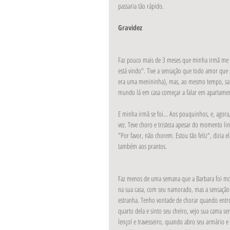
passaria tão rápido.
Gravidez
Faz pouco mais de 3 meses que minha irmã me ch
está vindo". Tive a sensação que todo amor que 
era uma menininha), mas, ao mesmo tempo, sab
mundo lá em casa começar a falar em apartament
E minha irmã se foi... Aos pouquinhos, e, agora,
vez. Teve choro e tristeza apesar do momento lin
"Por favor, não chorem. Estou tão feliz", dizia el
também aos prantos.
Faz menos de uma semana que a Barbara foi mo
na sua casa, com seu namorado, mas a sensação 
estranha. Tenho vontade de chorar quando entr
quarto dela e sinto seu cheiro, vejo sua cama se
lençol e travesseiro, quando abro seu armário 