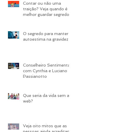
Contar ou não uma
traição? Veja quando é
melhor guardar segredo
​O segredo para manter a
autoestima na gravidez
Conselheiro Sentimental
com Cynthia e Luciano
Passianotto
​Que seria da vida sem a
web?
Veja oito mitos que as
pessoas ainda acreditam