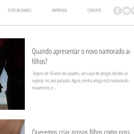
ESPECIALIDADES
IMPRENSA
CONTATO
​Quando apresentar o novo namorado ao
filhos?
​​ Depois de 10 anos de casados, um casal de amigos decidiu se
separar, no ano passado. Agora, minha amiga está namorando
novamente, e...
Queremos criar nossos filhos como nosso