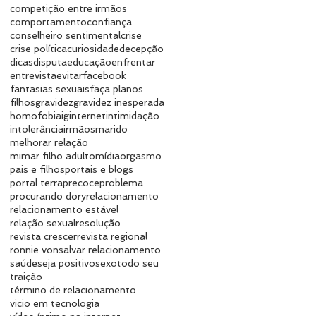
competição entre irmãos
comportamento
confiança
conselheiro sentimental
crise
crise política
curiosidade
decepção
dicas
disputa
educação
enfrentar
entrevista
evitar
facebook
fantasias sexuais
faça planos
filhos
gravidez
gravidez inesperada
homofobia
ig
internet
intimidação
intolerância
irmãos
marido
melhorar relação
mimar filho adulto
mídia
orgasmo
pais e filhos
portais e blogs
portal terra
precoce
problema
procurando dory
relacionamento
relacionamento estável
relação sexual
resolução
revista crescer
revista regional
ronnie von
salvar relacionamento
saúde
seja positivo
sexo
todo seu
traição
término de relacionamento
vicio em tecnologia