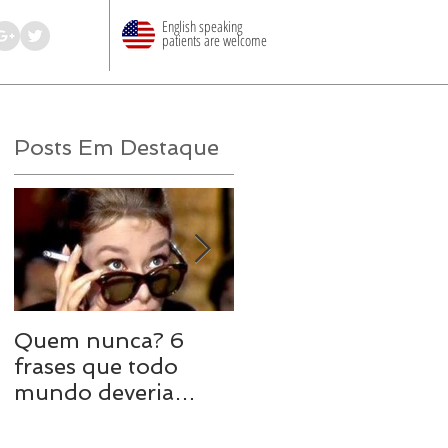
English speaking
patients are welcome
Posts Em Destaque
s
Quem nunca? 6
8 maneiras de
frases que todo
turbinar o sexo em
mundo deveria
uma relação longa
evitar em uma DR
s