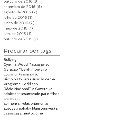
outubro de 2016
(3)
3 posts
setembro de 2016
(6)
6 posts
agosto de 2016
(2)
2 posts
julho de 2016
(1)
1 post
junho de 2016
(2)
2 posts
maio de 2016
(1)
1 post
abril de 2016
(1)
1 post
outubro de 2015
(1)
1 post
Procurar por tags
Bullying
Cynthia Wood Passianotto
Geração Y
Lelah Monteiro
Luciano Passianotto
Piccolo Universe
Priscilla de Sá
Programa Cotidiano
Rádio Nacional
TV Gazeta
Uol
adolescentes
amizade pai e filhos
ansiedade
apimentar relacionamento
autoestima
baby blues
bem-estar
casais
casamento
ciúme