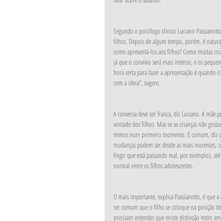
Segundo o psicólogo clínico Luciano Passianott
filhos. Depois de algum tempo, porém, é natura
como apresentá-los aos filhos? Como muitas cri
já que o convívio será mais intenso, e os pequ
hora certa para fazer a apresentação é quando o
com a ideia”, sugere.
A conversa deve ser franca, diz Luciano. A mãe
vontade dos filhos. Mas se as crianças não gos
menos num primeiro momento. É comum, diz o p
mudanças podem ser desde as mais inocentes, c
fingir que está passando mal, por exemplo), até 
normal entre os filhos adolescentes.
O mais importante, explica Passianotto, é que a
ser comum que o filho se coloque na posição de v
precisam entender que existe distinção entre a