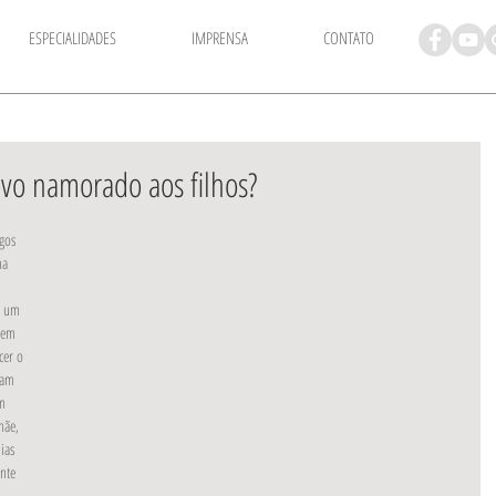
ESPECIALIDADES
IMPRENSA
CONTATO
vo namorado aos filhos?
ha 
á um 
rem 
cer o 
tam 
m 
mãe, 
ias 
nte 