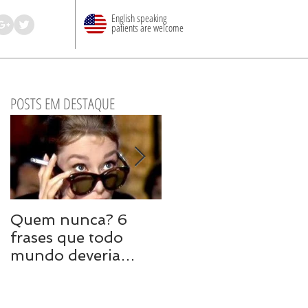
English speaking
patients are welcome
POSTS EM DESTAQUE
Quem nunca? 6
8 maneiras de
frases que todo
turbinar o sexo em
mundo deveria
uma relação longa
evitar em uma DR