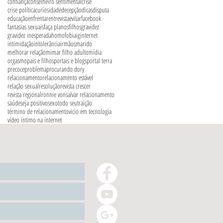
confiança
conselheiro sentimental
crise
crise política
curiosidade
decepção
dicas
disputa
educação
enfrentar
entrevista
evitar
facebook
fantasias sexuais
faça planos
filhos
gravidez
gravidez inesperada
homofobia
ig
internet
intimidação
intolerância
irmãos
marido
melhorar relação
mimar filho adulto
mídia
orgasmo
pais e filhos
portais e blogs
portal terra
precoce
problema
procurando dory
relacionamento
relacionamento estável
relação sexual
resolução
revista crescer
revista regional
ronnie von
salvar relacionamento
saúde
seja positivo
sexo
todo seu
traição
término de relacionamento
vicio em tecnologia
vídeo íntimo na internet