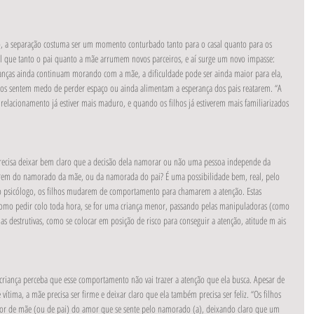
o, a separação costuma ser um momento conturbado tanto para o casal quanto para os 
l que tanto o pai quanto a mãe arrumem novos parceiros, e aí surge um novo impasse: 
anças ainda continuam morando com a mãe, a dificuldade pode ser ainda maior para ela, 
enos sentem medo de perder espaço ou ainda alimentam a esperança dos pais reatarem. “A 
 relacionamento já estiver mais maduro, e quando os filhos já estiverem mais familiarizados 
 precisa deixar bem claro que a decisão dela namorar ou não uma pessoa independe da 
tarem do namorado da mãe, ou da namorada do pai? É uma possibilidade bem, real, pelo 
sicólogo, os filhos mudarem de comportamento para chamarem a atenção. Estas 
omo pedir colo toda hora, se for uma criança menor, passando pelas manipuladoras (como 
as destrutivas, como se colocar em posição de risco para conseguir a atenção, atitude m ais 
 criança perceba que esse comportamento não vai trazer a atenção que ela busca. Apesar de 
ítima, a mãe precisa ser firme e deixar claro que ela também precisa ser feliz. “Os filhos 
mor de mãe (ou de pai) do amor que se sente pelo namorado (a), deixando claro que um 