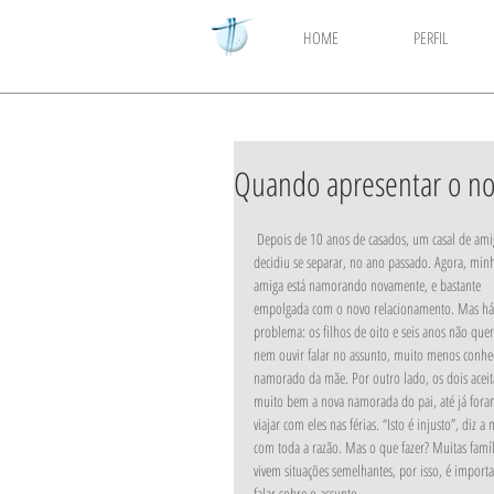
HOME
PERFIL
​Quando apresentar o no
 Depois de 10 anos de casados, um casal de amigos 
decidiu se separar, no ano passado. Agora, min
amiga está namorando novamente, e bastante 
empolgada com o novo relacionamento. Mas h
problema: os filhos de oito e seis anos não que
nem ouvir falar no assunto, muito menos conhe
namorado da mãe. Por outro lado, os dois acei
muito bem a nova namorada do pai, até já fora
viajar com eles nas férias. “Isto é injusto”, diz a 
com toda a razão. Mas o que fazer? Muitas famíl
vivem situações semelhantes, por isso, é importa
falar sobre o assunto.