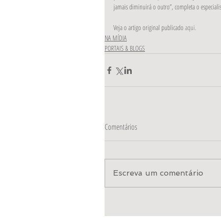
jamais diminuirá o outro”, completa o especialis
Veja o artigo original publicado 
aqui.
NA MÍDIA
PORTAIS & BLOGS
Comentários
Escreva um comentário