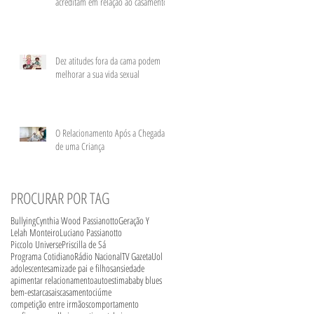
acreditam em relação ao casamento
Dez atitudes fora da cama podem
melhorar a sua vida sexual
​O Relacionamento Após a Chegada
de uma Criança
PROCURAR POR TAG
Bullying
Cynthia Wood Passianotto
Geração Y
Lelah Monteiro
Luciano Passianotto
Piccolo Universe
Priscilla de Sá
Programa Cotidiano
Rádio Nacional
TV Gazeta
Uol
adolescentes
amizade pai e filhos
ansiedade
apimentar relacionamento
autoestima
baby blues
bem-estar
casais
casamento
ciúme
competição entre irmãos
comportamento