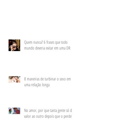
Quem nunca? 6 frases que todo
mundo deveria evitar em uma DR
8 maneiras de turbinar o sexo em
uma relação longa
No amor, por que tanta gente só dá
valor ao outro depois que o perde?