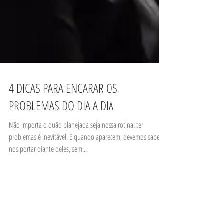
​4 DICAS PARA ENCARAR OS
PROBLEMAS DO DIA A DIA
Não importa o quão planejada seja nossa rotina: ter
problemas é inevitável. E quando aparecem, devemos saber
nos portar diante deles, sem...