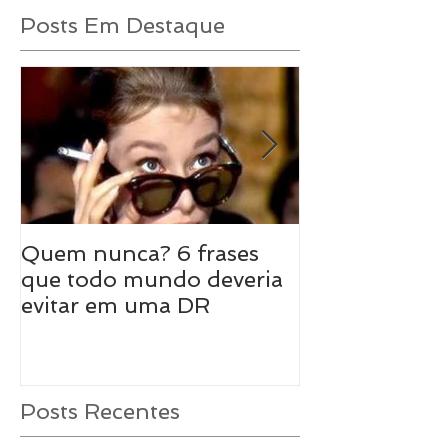
Posts Em Destaque
Quem nunca? 6 frases
8 maneiras de
que todo mundo deveria
sexo em uma 
evitar em uma DR
longa