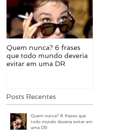
Quem nunca? 6 frases
8 maneiras de
que todo mundo deveria
sexo em uma 
evitar em uma DR
longa
Posts Recentes
Quem nunca? 6 frases que
todo mundo deveria evitar em
uma DR