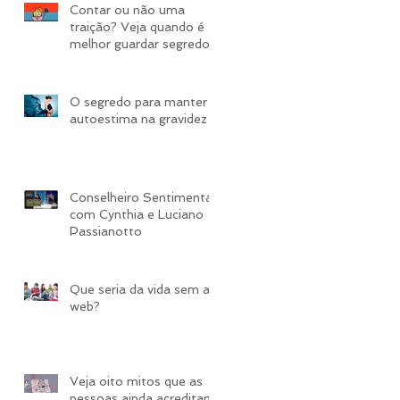
Contar ou não uma
traição? Veja quando é
melhor guardar segredo
​O segredo para manter a
autoestima na gravidez
Conselheiro Sentimental
com Cynthia e Luciano
Passianotto
​Que seria da vida sem a
web?
Veja oito mitos que as
pessoas ainda acreditam