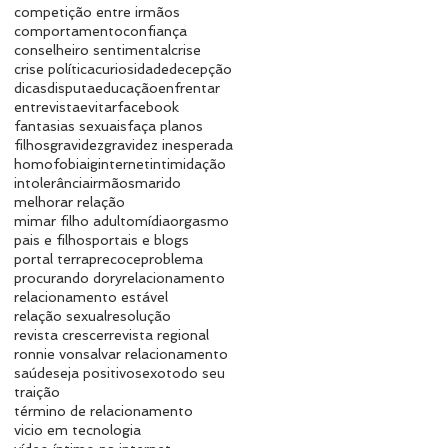
competição entre irmãos
comportamento
confiança
conselheiro sentimental
crise
crise política
curiosidade
decepção
dicas
disputa
educação
enfrentar
entrevista
evitar
facebook
fantasias sexuais
faça planos
filhos
gravidez
gravidez inesperada
homofobia
ig
internet
intimidação
intolerância
irmãos
marido
melhorar relação
mimar filho adulto
mídia
orgasmo
pais e filhos
portais e blogs
portal terra
precoce
problema
procurando dory
relacionamento
relacionamento estável
relação sexual
resolução
revista crescer
revista regional
ronnie von
salvar relacionamento
saúde
seja positivo
sexo
todo seu
traição
término de relacionamento
vicio em tecnologia