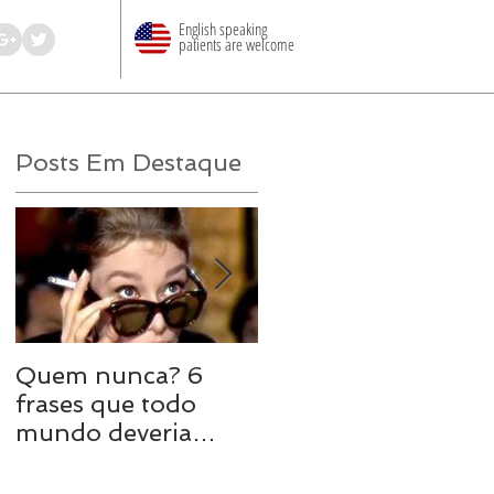
English speaking
patients are welcome
Posts Em Destaque
Quem nunca? 6
8 maneiras de
frases que todo
turbinar o sexo em
mundo deveria
uma relação longa
evitar em uma DR