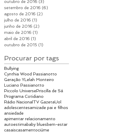
outubro de 2016
(3)
3 posts
setembro de 2016
(6)
6 posts
agosto de 2016
(2)
2 posts
julho de 2016
(1)
1 post
junho de 2016
(2)
2 posts
maio de 2016
(1)
1 post
abril de 2016
(1)
1 post
outubro de 2015
(1)
1 post
Procurar por tags
Bullying
Cynthia Wood Passianotto
Geração Y
Lelah Monteiro
Luciano Passianotto
Piccolo Universe
Priscilla de Sá
Programa Cotidiano
Rádio Nacional
TV Gazeta
Uol
adolescentes
amizade pai e filhos
ansiedade
apimentar relacionamento
autoestima
baby blues
bem-estar
casais
casamento
ciúme